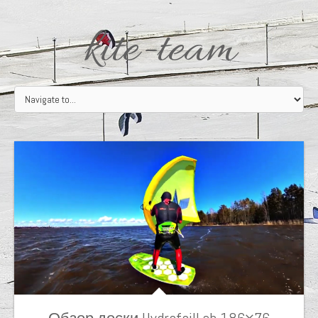
kite-team
Обзор доски HydrofoilLab 186×76