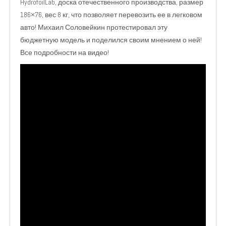
HydrofoilLab, доска отечественного производства, размер
186×76, вес 8 кг, что позволяет перевозить ее в легковом
авто! Михаил Соловейкин протестировал эту
бюджетную модель и поделился своим мнением о ней!
Все подробности на видео!