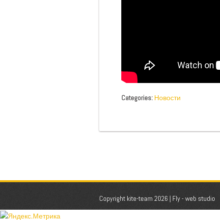
Categories:
Новости
Copyright kite-team 2026 |
Fly - web studio