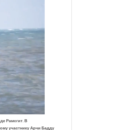
де Рамсгит. В
кому участнику Арчи Бадду