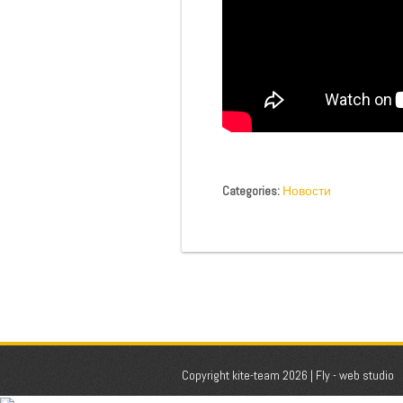
Categories:
Новости
Copyright kite-team 2026 |
Fly - web studio