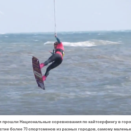
ии прошли Национальные соревнования по кайтсерфингу в горо
стие более 70 спортсменов из разных городов, самому малень