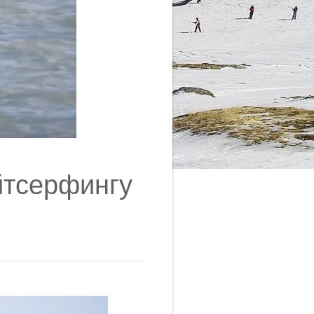
йтсерфингу