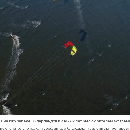
я на юго-западе Нидерландов и с юных лет был любителем экстремал
исключительно на кайтсерфинге, и благодаря усиленным тренировк