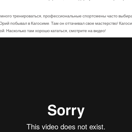
 много тренироваться, профессиональные спортсмены часто выбир
 Юрий побывал в Кагосиме. Там он оттачивал свое мастерство! Кагос
й. Насколько там хорошо кататься, смотрите на видео!