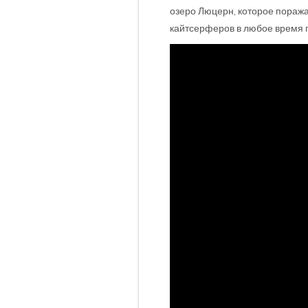
озеро Люцерн, которое пораж
кайтсерферов в любое время го