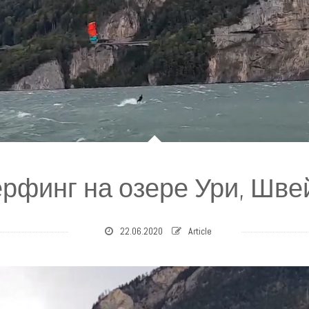
рфинг на озере Ури, Шв
22.06.2020
Article