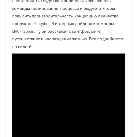
снабжения. Он будет контролировать все аспекты
команды тестирования, процесса и бюджета, чтобы
повысить производительность, концепцию и качество
продуктов Slingshot. В интервью райдерам команды
MACkiteboarding
он расскажет о кайтфойлинге,
путешествиях и наслаждении жизнью. Все подробности
на видео!