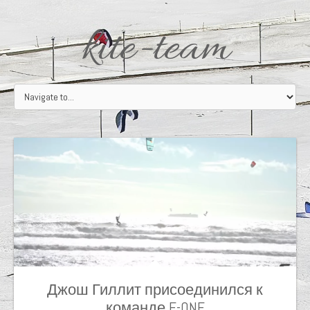
kite-team
Джош Гиллит присоединился к
команде F-ONE