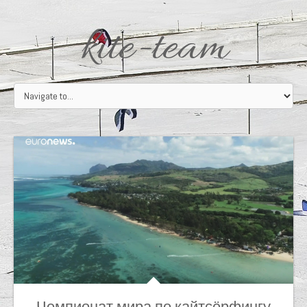
kite-team
Чемпионат мира по кайтсёрфингу