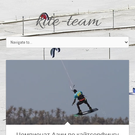
kite-team
Чемпионат Азии по кайтсерфингу